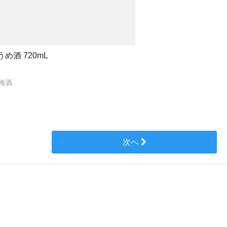
酒 720mL
梅酒
次へ