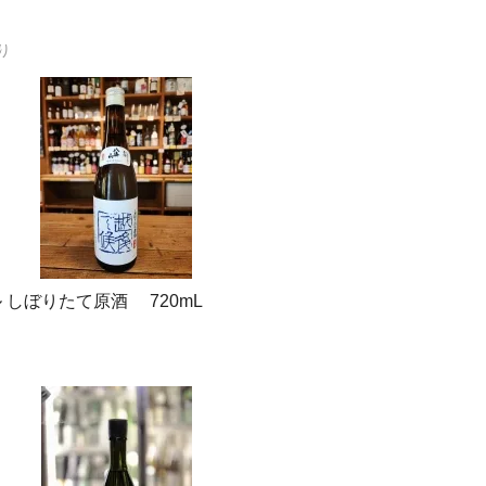
り
 しぼりたて原酒 720mL