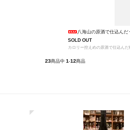
八海山の原酒で仕込んだうめ
SOLD OUT
カロリー控えめの原酒で仕込んだ
23
1
12
商品中
-
商品