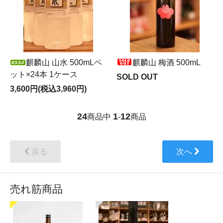
麒麟山 山水 500mLペ
麒麟山 梅酒 500mL
ット×24本 1ケース
SOLD OUT
3,600円(税込3,960円)
24
1
12
商品中
-
商品
戻る
次へ
売れ筋商品