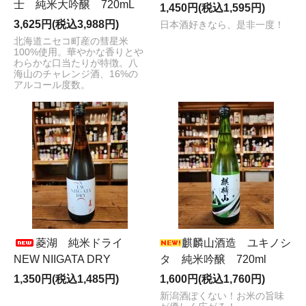
士 純米大吟醸 720mL
1,450円(税込1,595円)
3,625円(税込3,988円)
日本酒好きなら、是非一度！
北海道ニセコ町産の彗星米
100%使用。華やかな香りとや
わらかな口当たりが特徴。八
海山のチャレンジ酒、16%の
アルコール度数。
菱湖 純米ドライ
麒麟山酒造 ユキノシ
NEW NIIGATA DRY
タ 純米吟醸 720ml
1,350円(税込1,485円)
1,600円(税込1,760円)
新潟酒ぽくない！お米の旨味