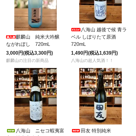
八海山 越後で候 青ラ
麒麟山 純米大吟醸
ベル しぼりたて原酒
ながれぼし 720mL
720mL
3,000円(税込3,300円)
1,490円(税込1,639円)
麒麟山の注目の新商品
八海山の超人気酒！！
八海山 ニセコ蝦夷富
田友 特別純米