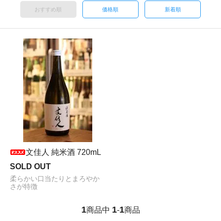
おすすめ順
価格順
新着順
文佳人 純米酒 720mL
SOLD OUT
柔らかい口当たりとまろやか
さが特徴
1
1
1
商品中
-
商品