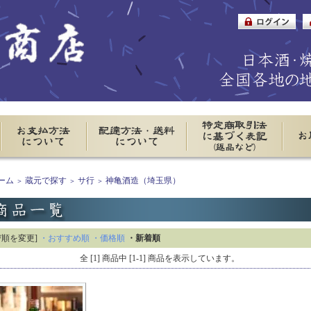
ーム
蔵元で探す
サ行
神亀酒造（埼玉県）
＞
＞
＞
び順を変更]
・おすすめ順
・価格順
・新着順
全 [1] 商品中 [1-1] 商品を表示しています。