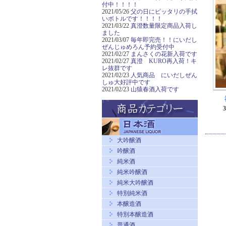
付中！！！！
2021/05/26
父の日にピッタリの手拭
いボトルです！！！！
2021/03/22
真澄数量限定商品入荷し
ました
2021/03/07
毎年即完売！！にいだし
ぜんじゅめろん予約受付中
2021/02/27
まんさくの花新入荷です
2021/02/27
真澄 KURO再入荷！キ
レ抜群です
2021/02/23
人気商品 にいだしぜん
しゅ大好評中です
2021/02/23
山猿春酒入荷です
大吟醸酒
吟醸酒
純米酒
純米吟醸酒
純米大吟醸酒
特別純米酒
本醸造酒
特別本醸造酒
普通酒