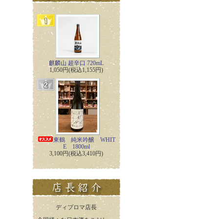
麒麟山 超辛口 720mL
1,050円(税込1,155円)
東鶴 純米吟醸 WHIT
E 1800ml
3,100円(税込3,410円)
ディプロマ店長