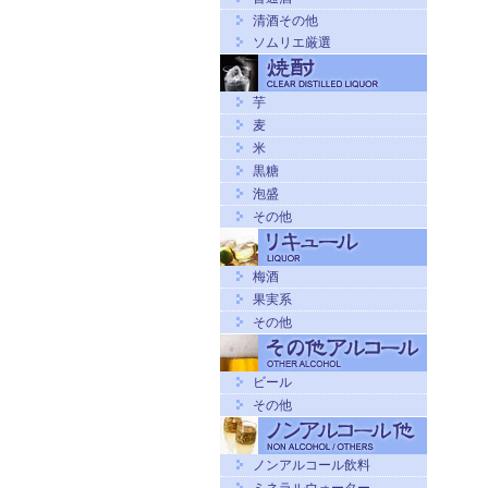
清酒その他
ソムリエ厳選
芋
麦
米
黒糖
泡盛
その他
梅酒
果実系
その他
ビール
その他
ノンアルコール飲料