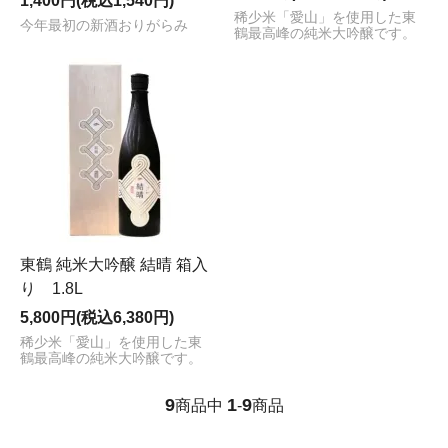
1,400円(税込1,540円)
稀少米「愛山」を使用した東
今年最初の新酒おりがらみ
鶴最高峰の純米大吟醸です。
東鶴 純米大吟醸 結晴 箱入
り 1.8L
5,800円(税込6,380円)
稀少米「愛山」を使用した東
鶴最高峰の純米大吟醸です。
9
1
9
商品中
-
商品