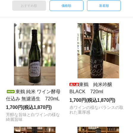
おすすめ順
価格順
新着順
東鶴 純米吟醸
東鶴 純米 ワイン酵母
BLACK 720ml
仕込み 無濾過生 720mL
1,700円(税込1,870円)
1,700円(税込1,870円)
赤ワインの様なバランスの取
れた重厚感
芳醇な旨味と白ワインの様な
綺麗旨味