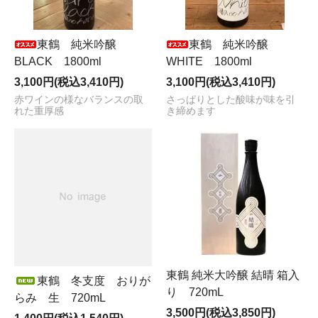
東鶴 純米吟醸
東鶴 純米吟醸
BLACK 1800ml
WHITE 1800ml
3,100円(税込3,410円)
3,100円(税込3,410円)
赤ワインの様なバランスの取
さっぱりとした酸味が味を引
れた重厚感
き締めます
東鶴 純米大吟醸 結晴 箱入
東鶴 冬支度 おりが
り 720mL
らみ 生 720mL
3,500円(税込3,850円)