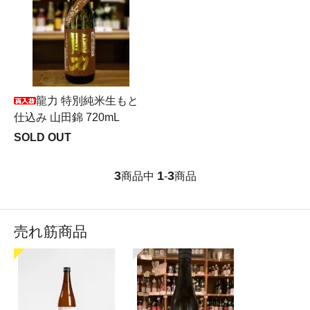
龍力 特別純米生もと
仕込み 山田錦 720mL
SOLD OUT
3
1
3
商品中
-
商品
売れ筋商品