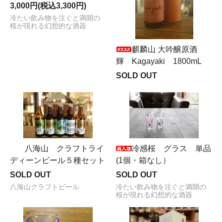
3,000円(税込3,300円)
冷たい飲み物を注ぐと満開の
桜が現れる幻想的な酒器
麒麟山 大吟醸原酒
輝 Kagayaki 1800mL
SOLD OUT
八海山 クラフトライ
冷感桜 グラス 単品
ディーンビール５種セット
(1個・箱なし）
SOLD OUT
SOLD OUT
八海山クラフトビール
冷たい飲み物を注ぐと満開の
桜が現れる幻想的な酒器