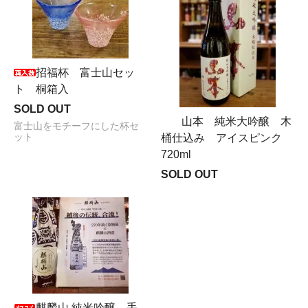
招福杯 富士山セッ
ト 桐箱入
SOLD OUT
山本 純米大吟醸 木
富士山をモチーフにした杯セ
ット
桶仕込み アイスピンク
720ml
SOLD OUT
麒麟山 純米吟醸 手