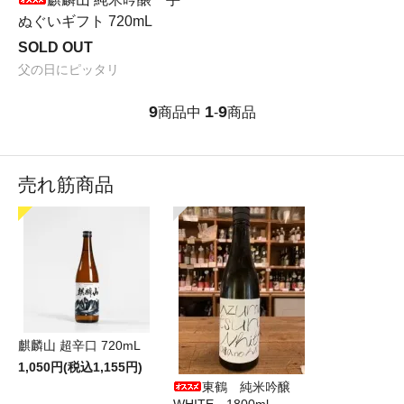
ぬぐいギフト 720mL
SOLD OUT
父の日にピッタリ
9
1
9
商品中
-
商品
売れ筋商品
麒麟山 超辛口 720mL
1,050円(税込1,155円)
東鶴 純米吟醸