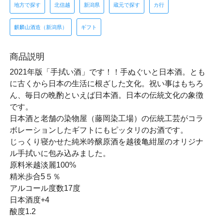
地方で探す
北信越
新潟県
蔵元で探す
カ行
麒麟山酒造（新潟県）
ギフト
商品説明
2021年版「手拭い酒」です！！手ぬぐいと日本酒。とも
に古くから日本の生活に根ざした文化。祝い事はもちろ
ん、毎日の晩酌といえば日本酒。日本の伝統文化の象徴
です。
日本酒と老舗の染物屋（藤岡染工場）の伝統工芸がコラ
ボレーションしたギフトにもピッタリのお酒です。
じっくり寝かせた純米吟醸原酒を越後亀紺屋のオリジナ
ル手拭いに包み込みました。
原料米越淡麗100%
精米歩合5５％
アルコール度数17度
日本酒度+4
酸度1.2