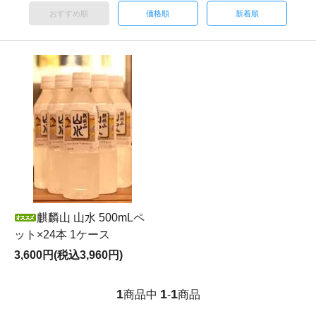
おすすめ順
価格順
新着順
麒麟山 山水 500mLペ
ット×24本 1ケース
3,600円(税込3,960円)
1
1
1
商品中
-
商品