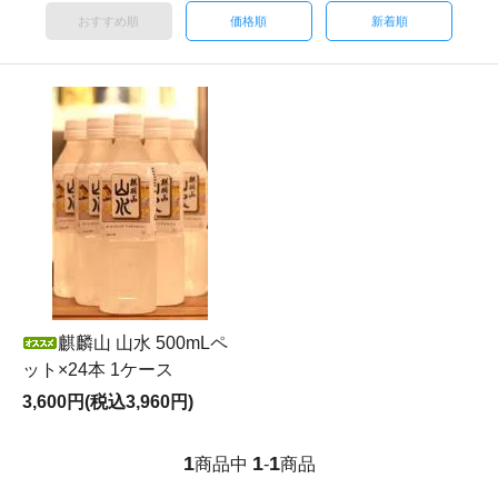
おすすめ順
価格順
新着順
麒麟山 山水 500mLペ
ット×24本 1ケース
3,600円(税込3,960円)
1
1
1
商品中
-
商品