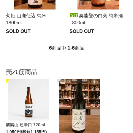
菊姫 山廃仕込 純米
奥能登の白菊 純米酒
1800mL
1800mL
SOLD OUT
SOLD OUT
6
1
6
商品中
-
商品
売れ筋商品
麒麟山 超辛口 720mL
1,050円(税込1,155円)