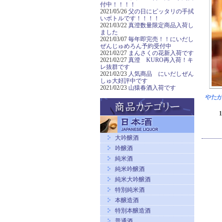
付中！！！！
2021/05/26
父の日にピッタリの手拭
いボトルです！！！！
2021/03/22
真澄数量限定商品入荷し
ました
2021/03/07
毎年即完売！！にいだし
ぜんじゅめろん予約受付中
2021/02/27
まんさくの花新入荷です
2021/02/27
真澄 KURO再入荷！キ
レ抜群です
2021/02/23
人気商品 にいだしぜん
しゅ大好評中です
2021/02/23
山猿春酒入荷です
やたが
大吟醸酒
吟醸酒
純米酒
純米吟醸酒
純米大吟醸酒
特別純米酒
本醸造酒
特別本醸造酒
普通酒