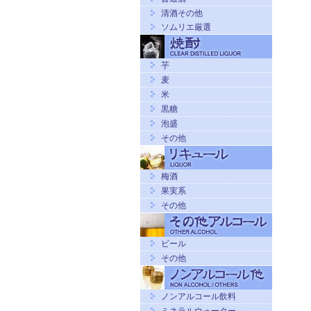
清酒その他
ソムリエ厳選
芋
麦
米
黒糖
泡盛
その他
梅酒
果実系
その他
ビール
その他
ノンアルコール飲料