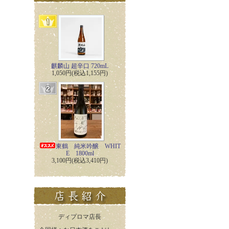
麒麟山 超辛口 720mL
1,050円(税込1,155円)
東鶴 純米吟醸 WHIT
E 1800ml
3,100円(税込3,410円)
ディプロマ店長