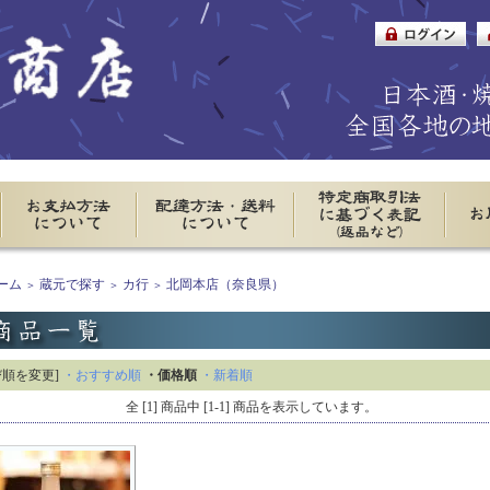
ーム
蔵元で探す
カ行
北岡本店（奈良県）
＞
＞
＞
び順を変更]
・おすすめ順
・価格順
・新着順
全 [1] 商品中 [1-1] 商品を表示しています。