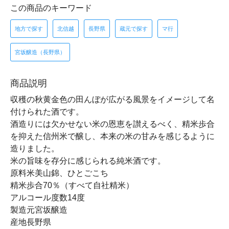
この商品のキーワード
地方で探す
北信越
長野県
蔵元で探す
マ行
宮坂醸造（長野県）
商品説明
収穫の秋黄金色の田んぼが広がる風景をイメージして名
付けられた酒です。
酒造りには欠かせない米の恩恵を讃えるべく、精米歩合
を抑えた信州米で醸し、本来の米の甘みを感じるように
造りました。
米の旨味を存分に感じられる純米酒です。
原料米美山錦、ひとごこち
精米歩合70％（すべて自社精米）
アルコール度数14度
製造元宮坂醸造
産地長野県