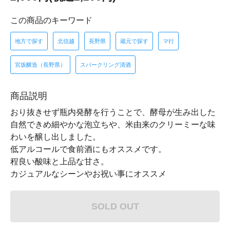
この商品のキーワード
地方で探す
北信越
長野県
蔵元で探す
マ行
宮坂醸造（長野県）
スパークリング清酒
商品説明
おり抜きせず瓶内発酵を行うことで、酵母が生み出した
自然できめ細やかな泡立ちや、米由来のクリーミーな味
わいを醸し出しました。
低アルコールで食前酒にもオススメです。
程良い酸味と上品な甘さ。
カジュアルなシーンやお祝い事にオススメ
SOLD OUT