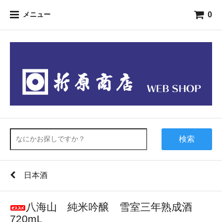
0
メニュー
検索
日本酒
八海山 純米吟醸 雪室三年熟成酒
720mL