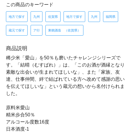
この商品のキーワード
地方で探す
九州
佐賀県
地方で探す
九州
福岡県
蔵元で探す
ア行
東鶴酒造 （佐賀県）
商品説明
稀少米「愛山」を50％も磨いたチャレンジシリーズで
す。「結晴（むすばれ）」は、「このお酒が酒縁となり
素敵な出会いが生まれてほしいな」、また「家族、友
達、仕事仲間、絆で結ばれている方へ改めて感謝の思い
を伝えてほしいな」という蔵元の想いから名付けられま
した。
原料米愛山
精米歩合50％
アルコール度数16度
日本酒度-1