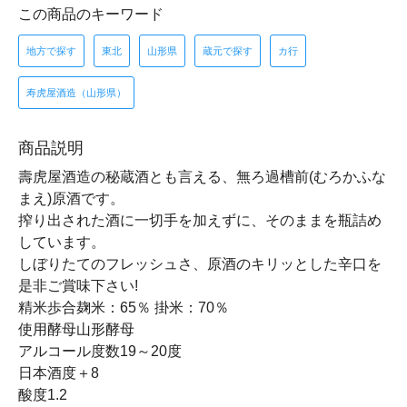
この商品のキーワード
地方で探す
東北
山形県
蔵元で探す
カ行
寿虎屋酒造（山形県）
商品説明
壽虎屋酒造の秘蔵酒とも言える、無ろ過槽前(むろかふな
まえ)原酒です。
搾り出された酒に一切手を加えずに、そのままを瓶詰め
しています。
しぼりたてのフレッシュさ、原酒のキリッとした辛口を
是非ご賞味下さい!
精米歩合麹米：65％ 掛米：70％
使用酵母山形酵母
アルコール度数19～20度
日本酒度＋8
酸度1.2