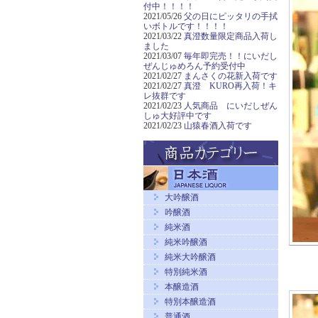
付中！！！！
2021/05/26
父の日にピッタリの手拭
いボトルです！！！！
2021/03/22
真澄数量限定商品入荷し
ました
2021/03/07
毎年即完売！！にいだし
ぜんじゅめろん予約受付中
2021/02/27
まんさくの花新入荷です
2021/02/27
真澄 KURO再入荷！キ
レ抜群です
2021/02/23
人気商品 にいだしぜん
しゅ大好評中です
2021/02/23
山猿春酒入荷です
大吟醸酒
吟醸酒
純米酒
純米吟醸酒
純米大吟醸酒
特別純米酒
本醸造酒
特別本醸造酒
普通酒