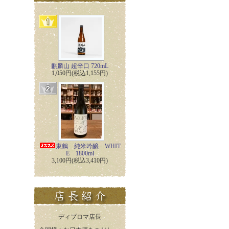
麒麟山 超辛口 720mL
1,050円(税込1,155円)
東鶴 純米吟醸 WHIT
E 1800ml
3,100円(税込3,410円)
ディプロマ店長