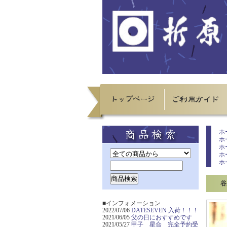
ホ
ホ
ホ
ホ
ホ
谷
■インフォメーション
2022/07/06
DATESEVEN 入荷！！！
2021/06/05
父の日におすすめです
2021/05/27
甲子 星合 完全予約受