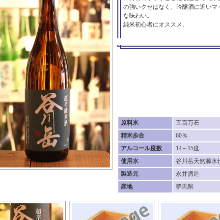
の強いクセはなく、吟醸酒に近いマ
な味わい。
純米初心者にオススメ。
原料米
五百万石
精米歩合
60％
アルコール度数
14～15度
使用水
谷川岳天然源水
製造元
永井酒造
産地
群馬県