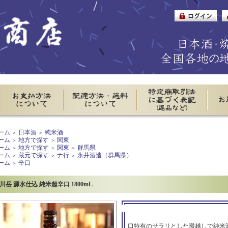
ーム
日本酒
純米酒
＞
＞
ーム
地方で探す
関東
＞
＞
ーム
地方で探す
関東
群馬県
＞
＞
＞
ーム
蔵元で探す
ナ行
永井酒造（群馬県）
＞
＞
＞
ーム
辛口
＞
川岳 源水仕込 純米超辛口 1800mL
口特有のサラリとした喉越しで純米