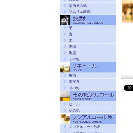
清酒その他
ソムリエ厳選
芋
麦
米
黒糖
泡盛
その他
梅酒
果実系
その他
ビール
その他
ノンアルコール飲料