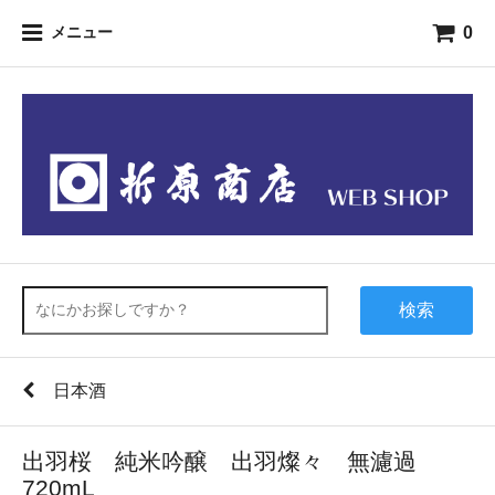
0
メニュー
検索
日本酒
出羽桜 純米吟醸 出羽燦々 無濾過
720mL