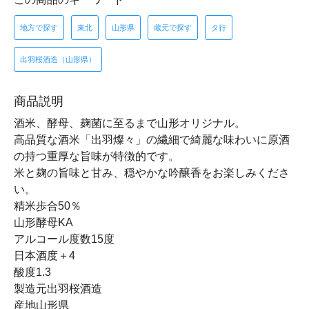
地方で探す
東北
山形県
蔵元で探す
タ行
出羽桜酒造（山形県）
商品説明
酒米、酵母、麹菌に至るまで山形オリジナル。
高品質な酒米「出羽燦々」の繊細で綺麗な味わいに原酒
の持つ重厚な旨味が特徴的です。
米と麹の旨味と甘み、穏やかな吟醸香をお楽しみくださ
い。
精米歩合50％
山形酵母KA
アルコール度数15度
日本酒度＋4
酸度1.3
製造元出羽桜酒造
産地山形県