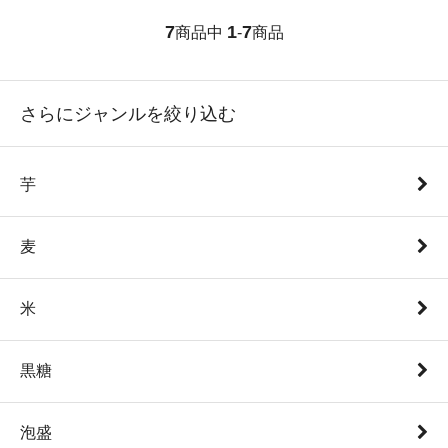
7
1
7
商品中
-
商品
さらにジャンルを絞り込む
芋
麦
米
黒糖
泡盛