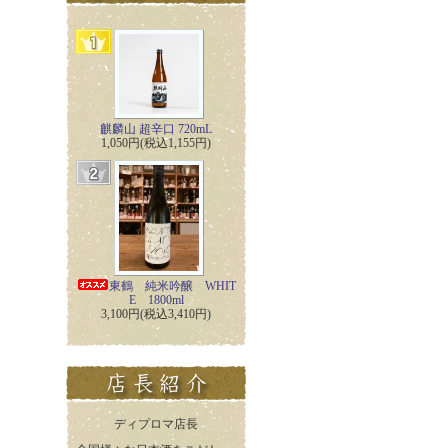
麒麟山 超辛口 720mL
1,050円(税込1,155円)
東鶴 純米吟醸 WHIT
E 1800ml
3,100円(税込3,410円)
ディプロマ店長