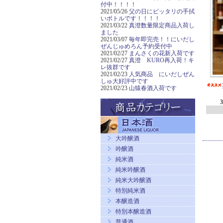
付中！！！！
2021/05/26
父の日にピッタリの手拭
いボトルです！！！！
2021/03/22
真澄数量限定商品入荷し
ました
2021/03/07
毎年即完売！！にいだし
ぜんじゅめろん予約受付中
2021/02/27
まんさくの花新入荷です
2021/02/27
真澄 KURO再入荷！キ
レ抜群です
2021/02/23
人気商品 にいだしぜん
しゅ大好評中です
2021/02/23
山猿春酒入荷です
大吟醸酒
吟醸酒
純米酒
純米吟醸酒
純米大吟醸酒
特別純米酒
本醸造酒
特別本醸造酒
普通酒