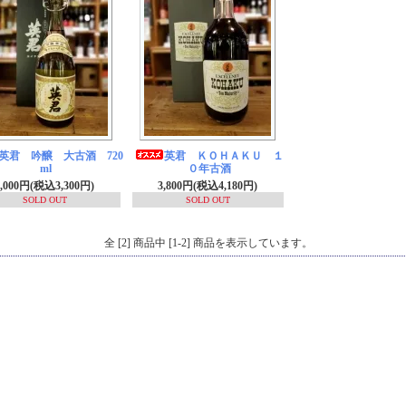
英君 吟醸 大古酒 720
英君 ＫＯＨＡＫＵ １
ml
０年古酒
3,000円(税込3,300円)
3,800円(税込4,180円)
SOLD OUT
SOLD OUT
全 [2] 商品中 [1-2] 商品を表示しています。