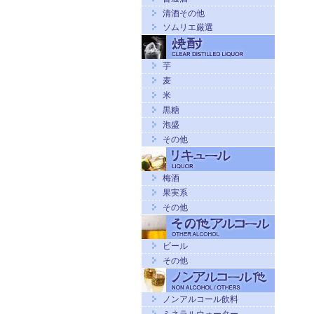
清酒その他
ソムリエ厳選
芋
麦
米
黒糖
泡盛
その他
梅酒
果実系
その他
ビール
その他
ノンアルコール飲料