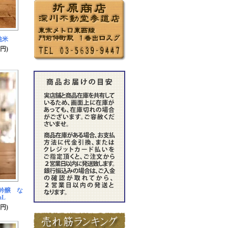
純米
5円)
吟醸 な
mL
0円)