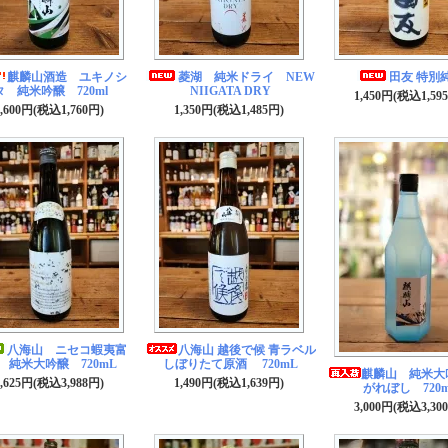
麒麟山酒造 ユキノシ
菱湖 純米ドライ NEW
田友 特別
タ 純米吟醸 720ml
NIIGATA DRY
1,450円(税込1,59
1,600円(税込1,760円)
1,350円(税込1,485円)
八海山 ニセコ蝦夷富
八海山 越後で候 青ラベル
 純米大吟醸 720mL
しぼりたて原酒 720mL
麒麟山 純米大
3,625円(税込3,988円)
1,490円(税込1,639円)
がれぼし 720
3,000円(税込3,30