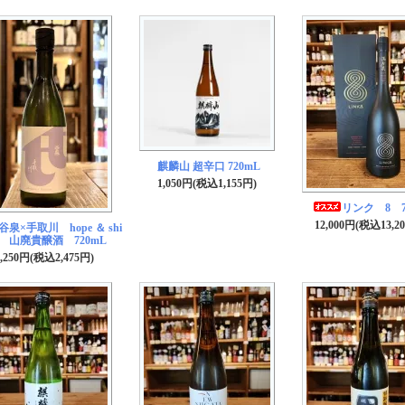
麒麟山 超辛口 720mL
1,050円(税込1,155円)
リンク 8 7
12,000円(税込13,2
谷泉×手取川 hope ＆ shi
e 山廃貴醸酒 720mL
2,250円(税込2,475円)