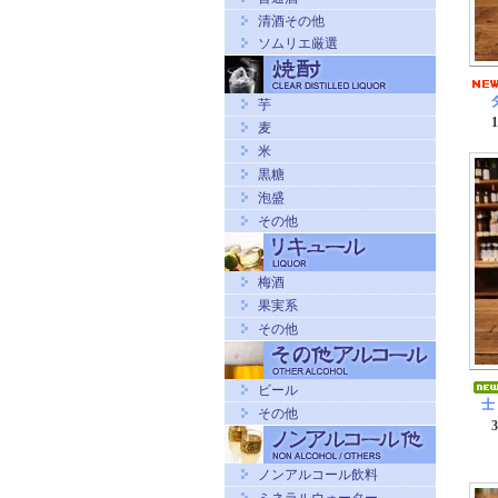
清酒その他
ソムリエ厳選
芋
麦
米
黒糖
泡盛
その他
梅酒
果実系
その他
ビール
士
その他
ノンアルコール飲料