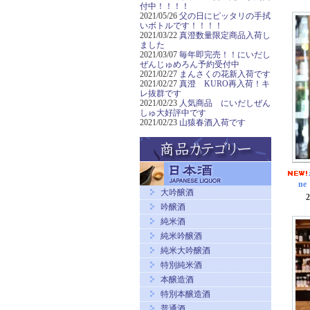
付中！！！！
2021/05/26
父の日にピッタリの手拭
いボトルです！！！！
2021/03/22
真澄数量限定商品入荷し
ました
2021/03/07
毎年即完売！！にいだし
ぜんじゅめろん予約受付中
2021/02/27
まんさくの花新入荷です
2021/02/27
真澄 KURO再入荷！キ
レ抜群です
2021/02/23
人気商品 にいだしぜん
しゅ大好評中です
2021/02/23
山猿春酒入荷です
n
大吟醸酒
吟醸酒
純米酒
純米吟醸酒
純米大吟醸酒
特別純米酒
本醸造酒
特別本醸造酒
普通酒