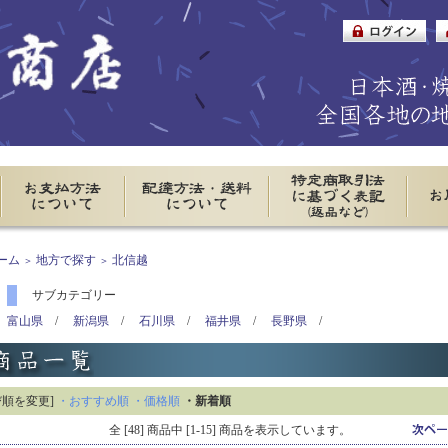
ーム
地方で探す
北信越
＞
＞
サブカテゴリー
富山県
/
新潟県
/
石川県
/
福井県
/
長野県
/
び順を変更]
・おすすめ順
・価格順
・新着順
全 [48] 商品中 [1-15] 商品を表示しています。