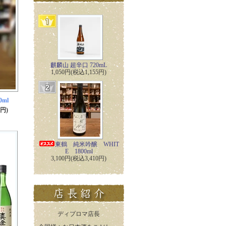
麒麟山 超辛口 720mL
1,050円(税込1,155円)
0ml
8円)
東鶴 純米吟醸 WHIT
E 1800ml
3,100円(税込3,410円)
ディプロマ店長