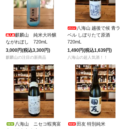
八海山 越後で候 青ラ
麒麟山 純米大吟醸
ベル しぼりたて原酒
ながれぼし 720mL
720mL
3,000円(税込3,300円)
1,490円(税込1,639円)
麒麟山の注目の新商品
八海山の超人気酒！！
八海山 ニセコ蝦夷富
田友 特別純米