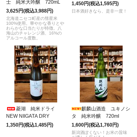
士 純米大吟醸 720mL
1,450円(税込1,595円)
3,625円(税込3,988円)
日本酒好きなら、是非一度！
北海道ニセコ町産の彗星米
100%使用。華やかな香りとや
わらかな口当たりが特徴。八
海山のチャレンジ酒、16%の
アルコール度数。
菱湖 純米ドライ
麒麟山酒造 ユキノシ
NEW NIIGATA DRY
タ 純米吟醸 720ml
1,350円(税込1,485円)
1,600円(税込1,760円)
新潟酒ぽくない！お米の旨味