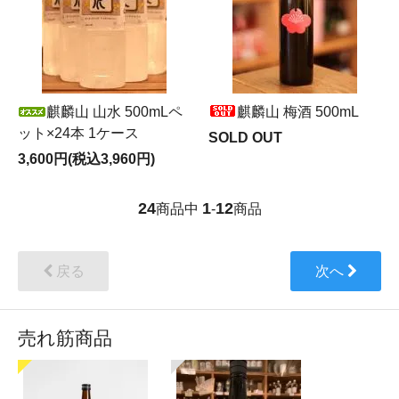
麒麟山 山水 500mLペ
麒麟山 梅酒 500mL
ット×24本 1ケース
SOLD OUT
3,600円(税込3,960円)
24
1
12
商品中
-
商品
戻る
次へ
売れ筋商品