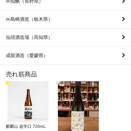
㈱仙醸（長野県）
㈱島崎酒造（栃木県）
仙頭酒造場（高知県）
成龍酒造（愛媛県）
売れ筋商品
麒麟山 超辛口 720mL