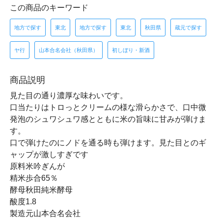
この商品のキーワード
地方で探す
東北
地方で探す
東北
秋田県
蔵元で探す
ヤ行
山本合名会社（秋田県）
初しぼり・新酒
商品説明
見た目の通り濃厚な味わいです。
口当たりはトロっとクリームの様な滑らかさで、口中微
発泡のシュワシュワ感とともに米の旨味に甘みが弾けま
す。
口で弾けたのにノドを通る時も弾けます。見た目とのギ
ャップが激しすぎです
原料米吟ぎんが
精米歩合65％
酵母秋田純米酵母
酸度1.8
製造元山本合名会社