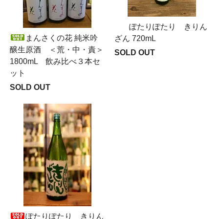
ぽたりぽたり きりん
まんさくの花 純米吟
ざん 720mL
醸生原酒 ＜荒・中・責＞
SOLD OUT
1800mL 飲み比べ３本セ
ット
SOLD OUT
ぽたりぽたり きりん