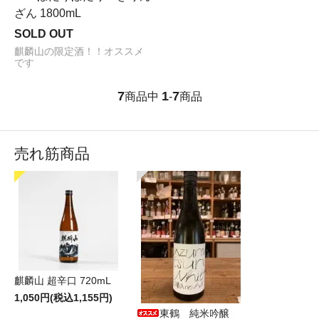
ざん 1800mL
SOLD OUT
麒麟山の限定酒！！オススメ
です
7
1
7
商品中
-
商品
売れ筋商品
麒麟山 超辛口 720mL
1,050円(税込1,155円)
東鶴 純米吟醸