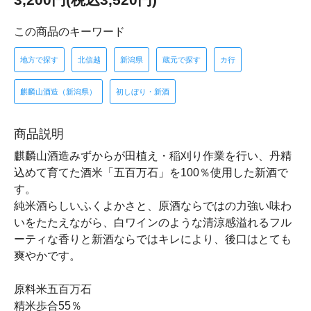
この商品のキーワード
地方で探す
北信越
新潟県
蔵元で探す
カ行
麒麟山酒造（新潟県）
初しぼり・新酒
商品説明
麒麟山酒造みずからが田植え・稲刈り作業を行い、丹精
込めて育てた酒米「五百万石」を100％使用した新酒で
す。
純米酒らしいふくよかさと、原酒ならではの力強い味わ
いをたたえながら、白ワインのような清涼感溢れるフル
ーティな香りと新酒ならではキレにより、後口はとても
爽やかです。
原料米五百万石
精米歩合55％