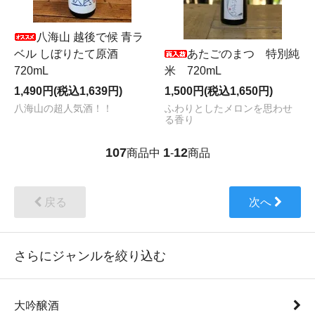
八海山 越後で候 青ラ
ベル しぼりたて原酒
あたごのまつ 特別純
720mL
米 720mL
1,490円(税込1,639円)
1,500円(税込1,650円)
八海山の超人気酒！！
ふわりとしたメロンを思わせ
る香り
107
1
12
商品中
-
商品
戻る
次へ
さらにジャンルを絞り込む
大吟醸酒