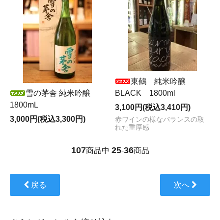
東鶴 純米吟醸
雪の茅舎 純米吟醸
BLACK 1800ml
1800mL
3,100円(税込3,410円)
3,000円(税込3,300円)
赤ワインの様なバランスの取
れた重厚感
107
25
36
商品中
-
商品
戻る
次へ