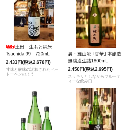
土田 生もと純米
Tsuchida 99 720mL
裏・雅山流 ｢香華｣ 本醸造
無濾過生詰1800mL
2,433円(税込2,676円)
2,450円(税込2,695円)
甘味と酸味の調和されたベー
トーベンのよう
スッキリとしながらフルーテ
ィーな飲み口