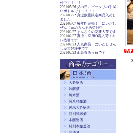
付中！！！！
2021/05/26
父の日にピッタリの手拭
いボトルです！！！！
2021/03/22
真澄数量限定商品入荷し
ました
2021/03/07
毎年即完売！！にいだし
ぜんじゅめろん予約受付中
2021/02/27
まんさくの花新入荷です
2021/02/27
真澄 KURO再入荷！キ
レ抜群です
2021/02/23
人気商品 にいだしぜん
しゅ大好評中です
2021/02/23
山猿春酒入荷です
大吟醸酒
吟醸酒
純米酒
純米吟醸酒
純米大吟醸酒
特別純米酒
本醸造酒
特別本醸造酒
普通酒