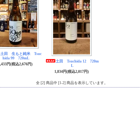
土田 生もと純米 Tsuc
hida 99 720mL
土田 Tsuchida 12 720m
2,433円(税込2,676円)
L
1,834円(税込2,017円)
全 [2] 商品中 [1-2] 商品を表示しています。