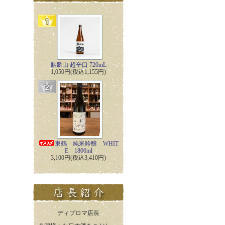
麒麟山 超辛口 720mL
1,050円(税込1,155円)
東鶴 純米吟醸 WHIT
E 1800ml
3,100円(税込3,410円)
ディプロマ店長