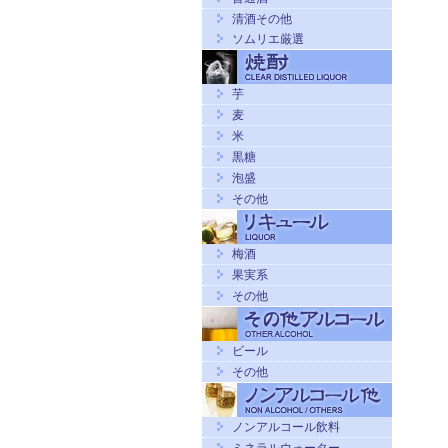
清酒その他
ソムリエ厳選
芋
麦
米
黒糖
泡盛
その他
梅酒
果実系
その他
ビール
その他
ノンアルコール飲料