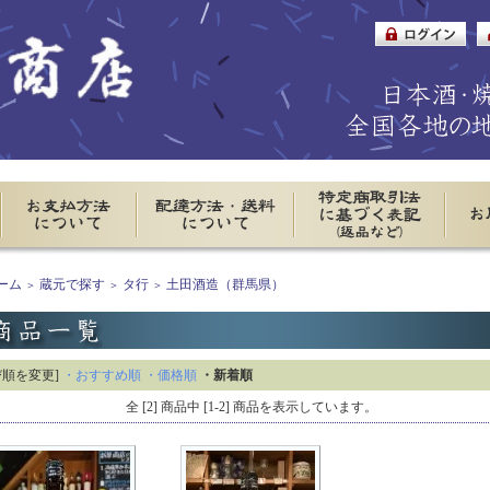
ーム
蔵元で探す
タ行
土田酒造（群馬県）
＞
＞
＞
び順を変更]
・おすすめ順
・価格順
・新着順
全 [2] 商品中 [1-2] 商品を表示しています。