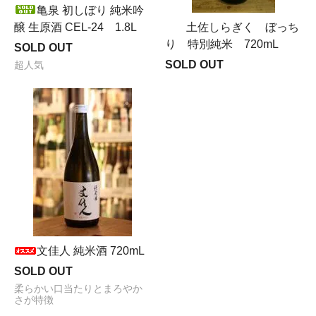
亀泉 初しぼり 純米吟
醸 生原酒 CEL-24 1.8L
土佐しらぎく ぼっち
り 特別純米 720mL
SOLD OUT
SOLD OUT
超人気
文佳人 純米酒 720mL
SOLD OUT
柔らかい口当たりとまろやか
さが特徴